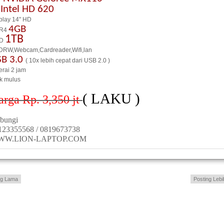
 Intel HD 620
play 14" HD
4GB
R4
1TB
D
RW,Webcam,Cardreader,Wifi,lan
SB 3.0
( 10x lebih cepat dari USB 2.0 )
erai 2 jam
ik mulus
( LAKU )
rga Rp. 3,350 jt
bungi
123355568 / 0819673738
WW.LION-LAPTOP.COM
ng Lama
Posting Lebi