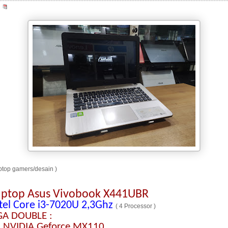
aptop gamers/desain )
aptop Asus Vivobook X441UBR
tel Core i3-7020U 2,3Ghz
( 4 Processor )
GA DOUBLE :
 NVIDIA Geforce MX110