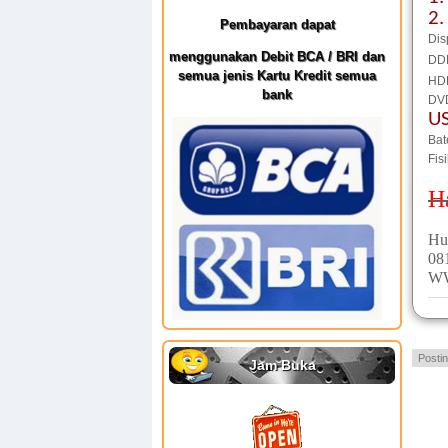
2.
Pembayaran dapat
Dis
menggunakan Debit BCA / BRI dan
DD
semua jenis Kartu Kredit semua
HD
bank
DVD
U
Bat
Fis
Ha
Hu
08
W
Posti
Jam Buka