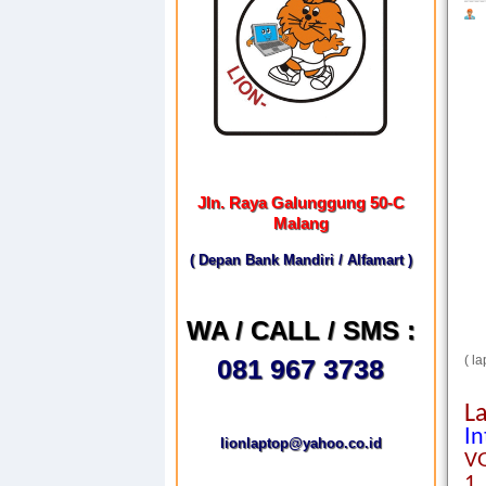
Jln. Raya Galunggung 50-C
Malang
( Depan Bank Mandiri / Alfamart )
WA / CALL / SMS :
( l
081 967 3738
L
In
lionlaptop@yahoo.co.id
V
1.